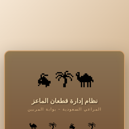
🐪🌴🐐
نظام إدارة قطعان الماعز
المراعي السعودية – بوابة المربين
🌴 🐐 🌴 🐪